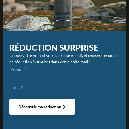
Water-to-Go – Gourde Filtrante –
Water-to-Go – Gourde Filtrante –
Eco-Active 100cl – Argentée
Eco-Active 75cl – Rouge
€
55,95
€
49,95
RÉDUCTION SURPRISE
Laissez votre nom et votre adresse e-mail
,
et recevez un code
de réduction (surprise) dans votre boîte mail !
Water-to-Go – Gourde Filtrante –
Water-to-Go – Gourde Filtrante –
Découvrir ma réduction
Eco-Active 75cl – Noire
Eco-Active 100cl – Noire
€
49,95
€
55,95