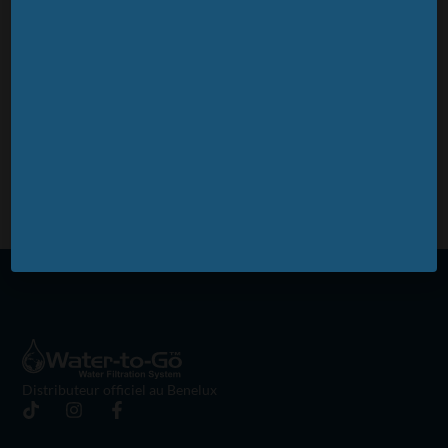
Puis-je emporter une gourde filtrante dans l’avion ?
Puis-je utiliser une gourde filtrante Water-to-Go pour filtrer
mon urine ?
Comment goûte l’eau d’une gourde filtrante ?
Distributeur officiel au Benelux