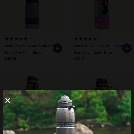
Water-to-Go – Gourde Filtrante –
Water-to-Go – Gourde Filtrante –
Eco-Active 75cl – Bleue
Eco-Active 100cl – Rose
€
49,95
€
55,95