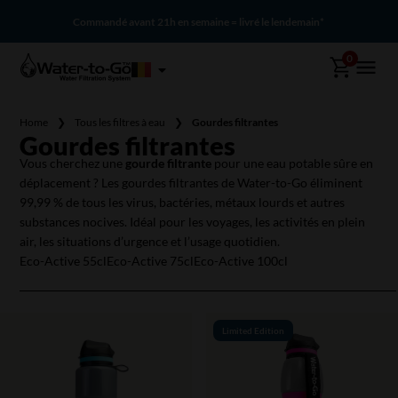
Best-seller : plus de 500 000 gourdes vendues
0
Home
❯
Tous les filtres à eau
❯
Gourdes filtrantes
Gourdes filtrantes
Vous cherchez une
gourde filtrante
pour une eau potable sûre en
déplacement ? Les gourdes filtrantes de Water-to-Go éliminent
99,99 % de tous les virus, bactéries, métaux lourds et autres
substances nocives. Idéal pour les voyages, les activités en plein
air, les situations d’urgence et l’usage quotidien.
Eco-Active 55cl
Eco-Active 75cl
Eco-Active 100cl
Limited Edition