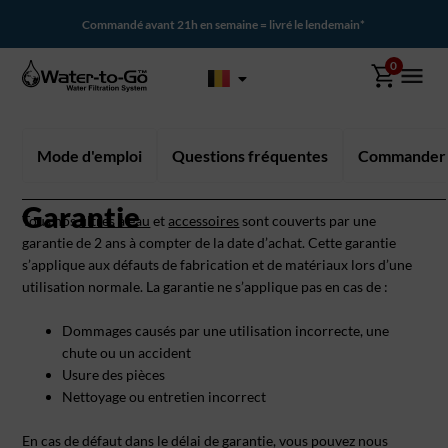
Commandé avant 21h en semaine = livré le lendemain*
0
Mode d'emploi
Questions fréquentes
Commander e
Garantie
Tous nos
filtres à eau
et
accessoires
sont couverts par une
garantie de 2 ans à compter de la date d’achat. Cette garantie
s’applique aux défauts de fabrication et de matériaux lors d’une
utilisation normale. La garantie ne s’applique pas en cas de :
Dommages causés par une utilisation incorrecte, une
chute ou un accident
Usure des pièces
Nettoyage ou entretien incorrect
En cas de défaut dans le délai de garantie, vous pouvez nous