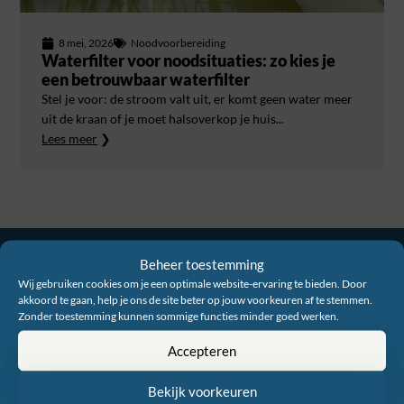
8 mei, 2026
Noodvoorbereiding
Waterfilter voor noodsituaties: zo kies je
een betrouwbaar waterfilter
Stel je voor: de stroom valt uit, er komt geen water meer
uit de kraan of je moet halsoverkop je huis...
Lees meer
❯
Beheer toestemming
Wij gebruiken cookies om je een optimale website-ervaring te bieden. Door
akkoord te gaan, help je ons de site beter op jouw voorkeuren af te stemmen.
Zonder toestemming kunnen sommige functies minder goed werken.
Accepteren
Officieel distributeur in de Benelux
Bekijk voorkeuren