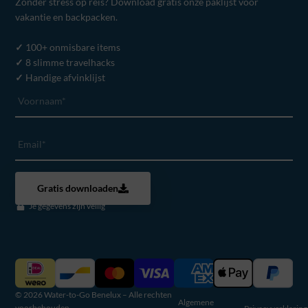
Zonder stress op reis? Download gratis onze paklijst voor
vakantie en backpacken.
✓
100+ onmisbare items
✓
8 slimme travelhacks
✓
Handige afvinklijst
Gratis downloaden
Je gegevens zijn veilig
© 2026 Water-to-Go Benelux – Alle rechten
Algemene
voorbehouden