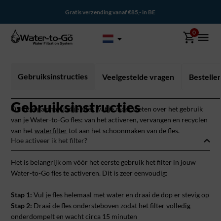
Gratis verzending vanaf €85,- in BE
0
Gebruiksinstructies
Veelgestelde vragen
Bestelle
Gebruiksinstructies
Op deze pagina vind je alles wat je moet weten over het gebruik
van je Water-to-Go fles: van het activeren, vervangen en recyclen
van het
waterfilter
tot aan het schoonmaken van de fles.
Hoe activeer ik het filter?
Het is belangrijk om vóór het eerste gebruik het filter in jouw
Water-to-Go fles te activeren. Dit is zeer eenvoudig:
Stap 1:
Vul je fles helemaal met water en draai de dop er stevig op
Stap 2:
Draai de fles ondersteboven zodat het filter volledig
onderdompelt en wacht circa 15 minuten