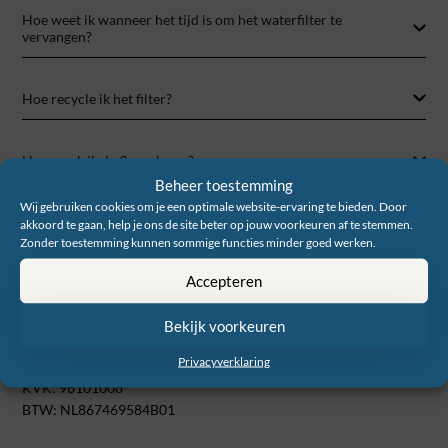
Hoe weet ik wanneer het tijd is om het waterfilter te
vervangen?
Hoe recycle ik het filter?
Hoe maak ik de fles schoon?
Beheer toestemming
Wij gebruiken cookies om je een optimale website-ervaring te bieden. Door
Hoe bewaar ik het filter tussen periodes van gebruik?
akkoord te gaan, help je ons de site beter op jouw voorkeuren af te stemmen.
Zonder toestemming kunnen sommige functies minder goed werken.
Contactgegevens
Accepteren
Water-to-Go Benelux
E. T. à Thuessinklaan 10
Bekijk voorkeuren
9713 JT Groningen
Privacyverklaring
info@watertogo.nl
KVK: 96101008
BTW: NL867469584B01