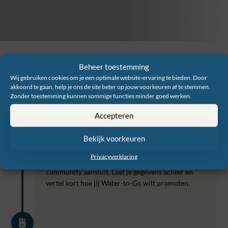
Beheer toestemming
Wij gebruiken cookies om je een optimale website-ervaring te bieden. Door
Hoe het werkt
akkoord te gaan, help je ons de site beter op jouw voorkeuren af te stemmen.
Zonder toestemming kunnen sommige functies minder goed werken.
Start met verdienen in 4 stappen:
Accepteren
Bekijk voorkeuren
Stap 1
Meld je aan
Privacyverklaring
Wij zouden het erg tof vinden als jij je bij onze
community aansluit. Laat je gegevens achter en
vertel kort hoe jij Water-to-Go wilt promoten.
Stap 2