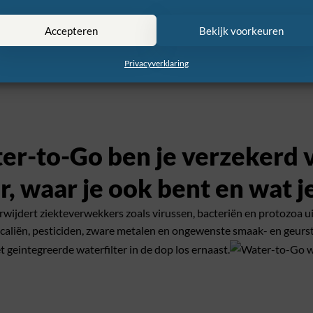
Accepteren
Bekijk voorkeuren
Privacyverklaring
r-to-Go ben je verzekerd v
, waar je ook bent en wat j
ijdert ziekteverwekkers zoals virussen, bacteriën en protozoa uit
caliën, pesticiden, zware metalen en ongewenste smaak- en geurst