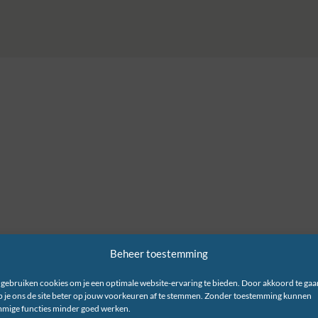
Beheer toestemming
 gebruiken cookies om je een optimale website-ervaring te bieden. Door akkoord te gaa
p je ons de site beter op jouw voorkeuren af te stemmen. Zonder toestemming kunnen
mige functies minder goed werken.