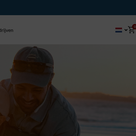
 huis*
0
drijven