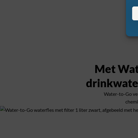
Met Wate
drinkwater
Water-to-Go verw
chemi