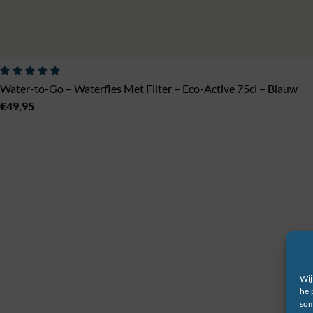
Water-to-Go – Waterfles Met Filter – Eco-Active 75cl – Blauw
€
49,95
Wij
hel
som