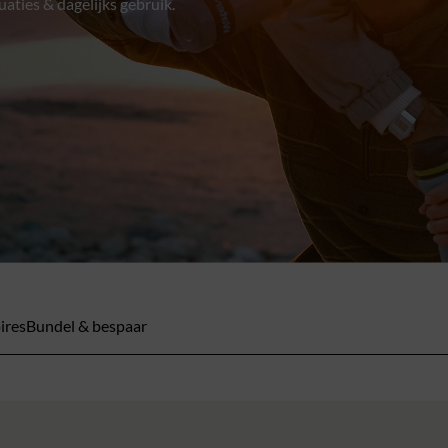
aties & dagelijks gebruik.
ires
Bundel & bespaar